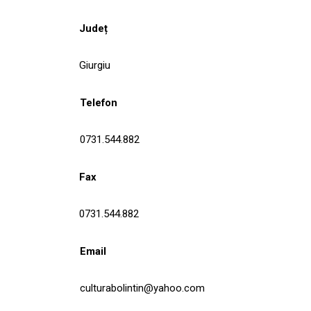
Județ
Giurgiu
Telefon
0731.544.882
Fax
0731.544.882
Email
culturabolintin@yahoo.com