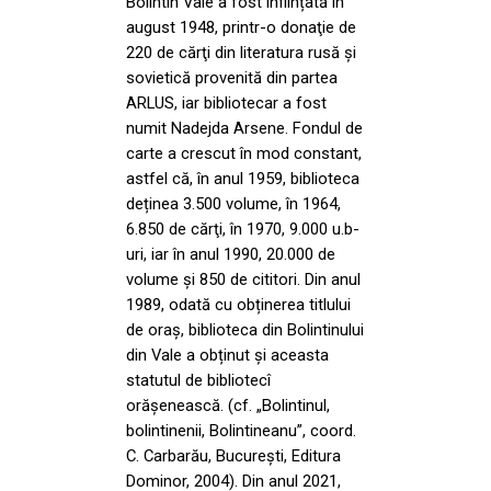
Bolintin Vale a fost înființată în
august 1948, printr-o donaţie de
220 de cărţi din literatura rusă şi
sovietică provenită din partea
ARLUS, iar bibliotecar a fost
numit Nadejda Arsene. Fondul de
carte a crescut în mod constant,
astfel că, în anul 1959, biblioteca
deținea 3.500 volume, în 1964,
6.850 de cărţi, în 1970, 9.000 u.b-
uri, iar în anul 1990, 20.000 de
volume și 850 de cititori. Din anul
1989, odată cu obținerea titlului
de oraş, biblioteca din Bolintinului
din Vale a obținut și aceasta
statutul de bibliotecî
orăşenească. (cf. „Bolintinul,
bolintinenii, Bolintineanu”, coord.
C. Carbarău, Bucureşti, Editura
Dominor, 2004). Din anul 2021,