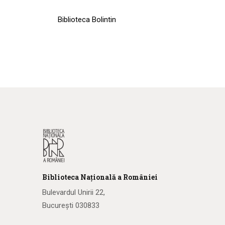
Biblioteca Bolintin
Biblioteca
N
ațională
a R
omâniei
Bulevardul Unirii 22,
București 030833