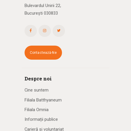
Bulevardul Unirii 22,
București 030833
Contactează-Ne
Despre noi
Cine suntem
Filiala Batthyaneum
Filiala Omnia
Informații publice
Carieră și voluntariat