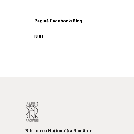
Pagină Facebook/Blog
NULL
Biblioteca
N
ațională
a R
omâniei