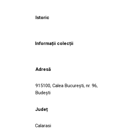
Istoric
Informații colecții
Adresă
915100, Calea Bucureşti, nr. 96,
Budeşti
Județ
Calarasi