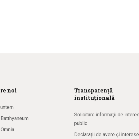
re noi
Transparență
instituțională
suntem
Solicitare informaţii de intere
a Batthyaneum
public
a Omnia
Declarații de avere și interese