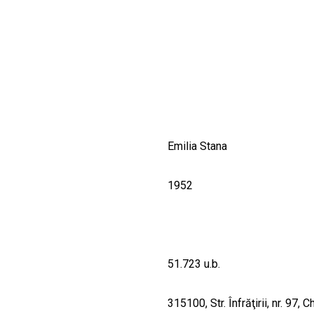
CULTURALE
SPAȚII
NOUTĂȚI
Emilia Stana
1952
51.723 u.b.
315100, Str. Înfrăţirii, nr. 97, 