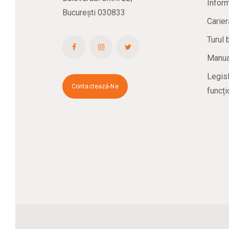
Inform
București 030833
Carier
Turul 
Manual
Legisl
Contactează-Ne
funcți