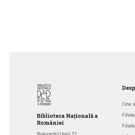
Desp
Cine 
Biblioteca
N
ațională
a
Filial
R
omâniei
Filial
Bulevardul Unirii 22,