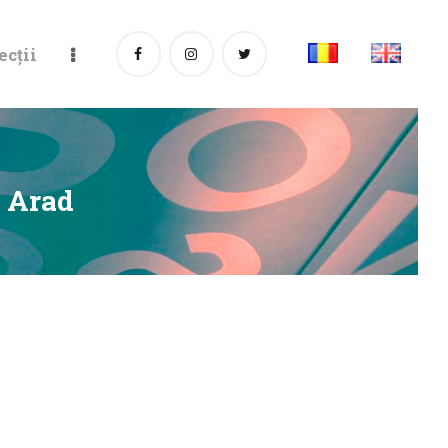
ecții
, Arad