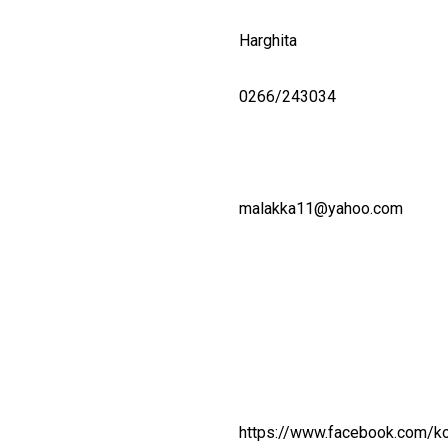
Harghita
0266/243034
malakka11@yahoo.com
https://www.facebook.com/ko