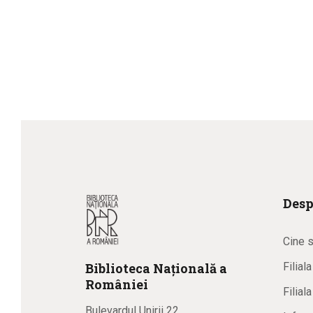
Desp
Cine 
Biblioteca
N
ațională
a
Filial
R
omâniei
Filial
Bulevardul Unirii 22,