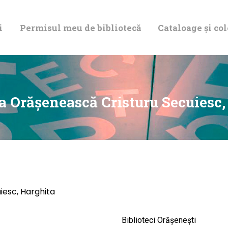
DESPRE NOI
i
Permisul meu de bibliotecă
Cataloage și col
PERMISUL MEU
DE BIBLIOTECĂ
CATALOAGE ȘI
ca Orăşenească Cristuru Secuiesc,
COLECȚII
BIBLIOTECA
DIGITALĂ
iesc, Harghita
EVENIMENTE
Biblioteci Orășenești