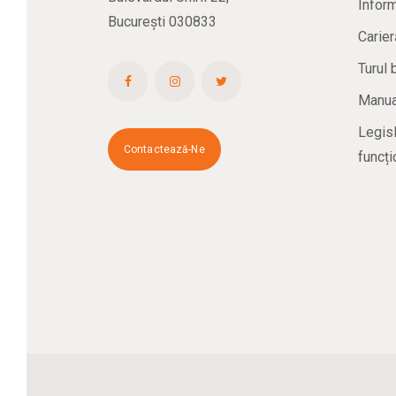
Inform
București 030833
Carier
Turul 
Manual
Legisl
Contactează-Ne
funcți