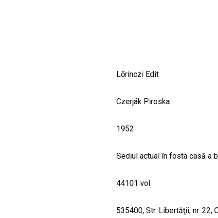
CULTURALE
SPAȚII
NOUTĂȚI
Lőrinczi Edit
Czerják Piroska
1952
Sediul actual în fosta casă a 
44101 vol
535400, Str. Libertăţii, nr. 22,