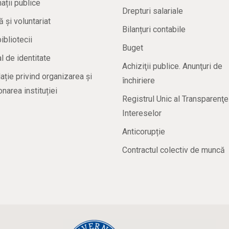
ații publice
Drepturi salariale
ă și voluntariat
Bilanțuri contabile
bibliotecii
Buget
 de identitate
Achiziţii publice. Anunţuri de
ație privind organizarea și
închiriere
onarea instituției
Registrul Unic al Transparenţe
Intereselor
Anticorupție
Contractul colectiv de muncă