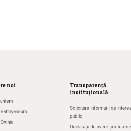
re noi
Transparență
instituțională
suntem
Solicitare informaţii de intere
a Batthyaneum
public
a Omnia
Declarații de avere și interese