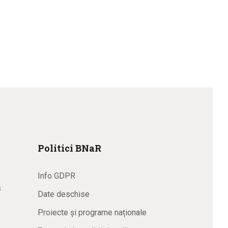
Politici BNaR
Info GDPR
s
Date deschise
Proiecte și programe naționale