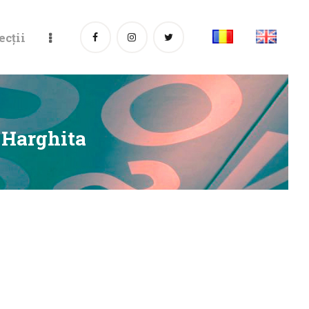
ecții
 Harghita