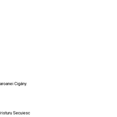
baroanei Cigány.
 Cristuru Secuiesc