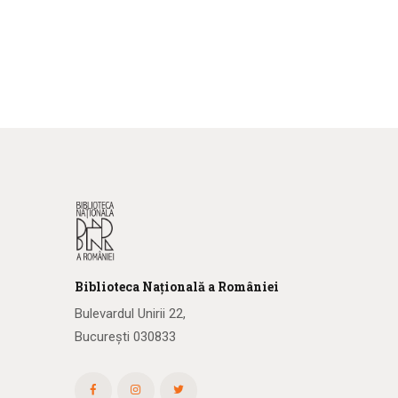
Biblioteca
N
ațională
a R
omâniei
Bulevardul Unirii 22,
București 030833