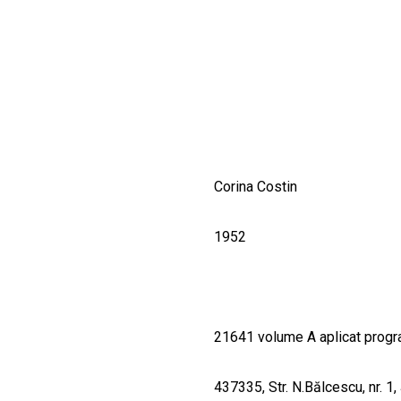
CULTURALE
SPAȚII
NOUTĂȚI
Corina Costin
1952
21641 volume A aplicat progr
437335, Str. N.Bălcescu, nr. 