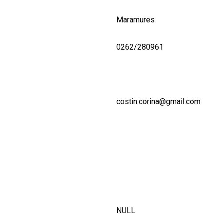
Maramures
0262/280961
costin.corina@gmail.com
NULL