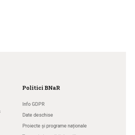
Politici BNaR
Info GDPR
s
Date deschise
Proiecte și programe naționale