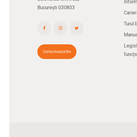
Inform
București 030833
Carier
Turul 
Manual
Legisl
Contactează-Ne
funcți