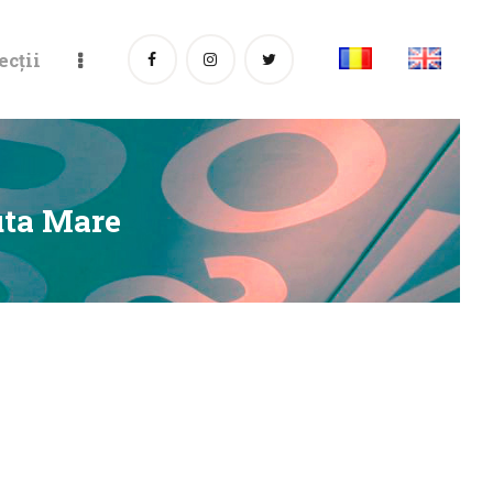
ecții
uta Mare