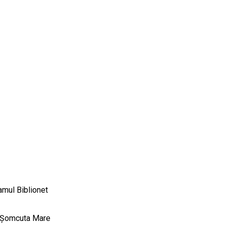
amul Biblionet
1, Şomcuta Mare