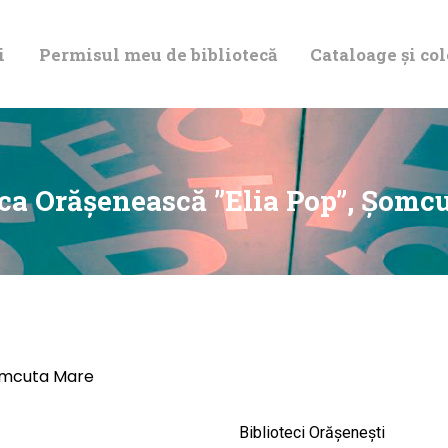
DESPRE NOI
i
Permisul meu de bibliotecă
Cataloage și col
PERMISUL MEU
DE BIBLIOTECĂ
CATALOAGE ȘI
eca Orăşenească ”Elia Pop”, Şomc
COLECȚII
BIBLIOTECA
DIGITALĂ
Şomcuta Mare
EVENIMENTE
Biblioteci Orășenești