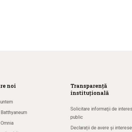
re noi
Transparență
instituțională
suntem
Solicitare informaţii de intere
a Batthyaneum
public
a Omnia
Declarații de avere și interese