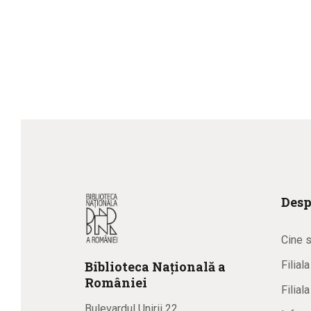
Desp
Cine 
Biblioteca
N
ațională
a
Filial
R
omâniei
Filial
Bulevardul Unirii 22,