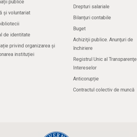
ații publice
Drepturi salariale
ă și voluntariat
Bilanțuri contabile
bibliotecii
Buget
 de identitate
Achiziţii publice. Anunţuri de
ație privind organizarea și
închiriere
onarea instituției
Registrul Unic al Transparenţe
Intereselor
Anticorupție
Contractul colectiv de muncă