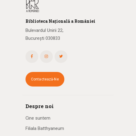
Biblioteca
N
ațională
a R
omâniei
Bulevardul Unirii 22,
București 030833
Contactează-Ne
Despre noi
Cine suntem
Filiala Batthyaneum