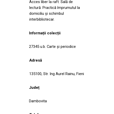
Acces liber la raft. Sală de
lectură. Practică împrumutul la
domiciliu şi schimbul
interbibliotecar.
Informații colecții
27345 u.b. Carte şi periodice
Adresă
135100, Str. Ing Aurel Rainu, Fieni
Județ
Dambovita