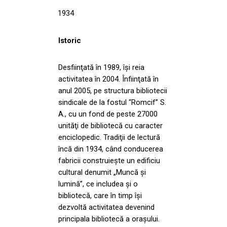
1934
Istoric
Desfiinţată în 1989, îşi reia
activitatea în 2004. Înfiinţată în
anul 2005, pe structura bibliotecii
sindicale de la fostul “Romcif” S.
A., cu un fond de peste 27000
unităţi de bibliotecă cu caracter
enciclopedic. Tradiţii de lectură
încă din 1934, când conducerea
fabricii construieşte un edificiu
cultural denumit „Muncă şi
lumină”, ce includea şi o
bibliotecă, care în timp îşi
dezvoltă activitatea devenind
principala bibliotecă a oraşului.