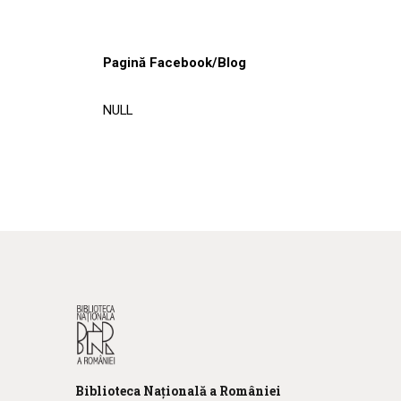
Pagină Facebook/Blog
NULL
Biblioteca
N
ațională
a R
omâniei