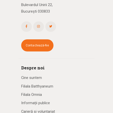
Bulevardul Unirii 22,
București 030833
Contactează-Ne
Despre noi
Cine suntem
Filiala Batthyaneum
Filiala Omnia
Informații publice
Carieră și voluntariat