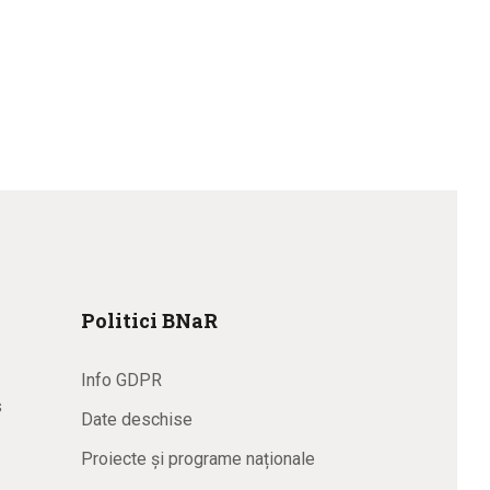
Politici BNaR
Info GDPR
s
Date deschise
Proiecte și programe naționale