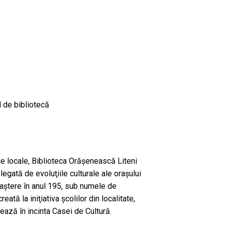
 de bibliotecă
ale locale, Biblioteca Orăşenească Liteni
d legată de evoluţiile culturale ale orașului
naştere în anul 195, sub numele de
ată la iniţiativa şcolilor din localitate,
ează în incinta Casei de Cultură.