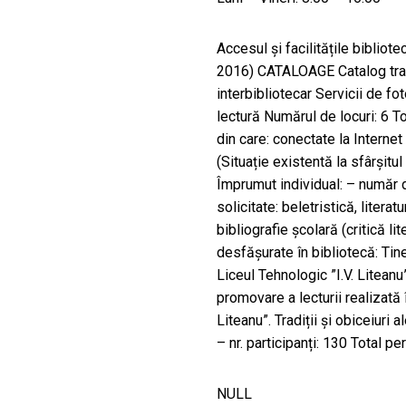
Accesul și facilitățile bibliotec
2016) CATALOAGE Catalog tra
interbibliotecar Servicii de f
lectură Numărul de locuri: 6 To
din care: conectate la Internet 4
(Situație existentă la sfârșitul
Împrumut individual: – număr
solicitate: beletristică, literat
bibliografie școlară (critică lit
desfășurate în bibliotecă: Tin
Liceul Tehnologic ”I.V. Liteanu”
promovare a lecturii realizată 
Liteanu”. Tradiții și obiceiuri a
– nr. participanți: 130 Total p
NULL