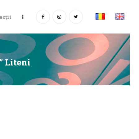
ecții
 Liteni