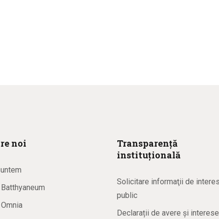
re noi
Transparență
instituțională
suntem
Solicitare informaţii de intere
a Batthyaneum
public
a Omnia
Declarații de avere și interese