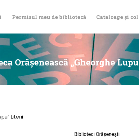
DESPRE NOI
i
Permisul meu de bibliotecă
Cataloage și col
PERMISUL MEU
DE BIBLIOTECĂ
CATALOAGE ȘI
teca Orăşenească „Gheorghe Lupu”
COLECȚII
BIBLIOTECA
DIGITALĂ
u” Liteni
EVENIMENTE
Biblioteci Orășenești