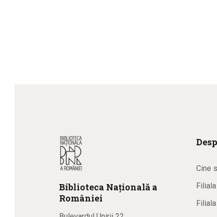
Desp
Cine 
Biblioteca
N
ațională
a
Filial
R
omâniei
Filial
Bulevardul Unirii 22,