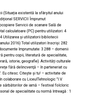
ii (Situația existentă la sfârșitul anului
dițional SERVICII Împrumut
otocopiere Servicii de scanare Sală de
tal calculatoare (PC) pentru utilizatori: 4
 Utilizarea și utilizatorii bibliotecii
 anului 2016) Total utilizatori înscriși: 282
 documente împrumutate: 3.288 – domenii
ură pentru copii, literatură de specialitate,
erară, istorie, geografie). Activități culturale
ereţe fără delincvenţă – în parteneriat cu
. Eu citesc. Citeşte şi tu! – activitate de
în colaborare cu LiceulTehnologic ”I.V.
le sărbătorilor de iarnă – festival folcloric
ersonal de specialitate cu normă întreagă : 1