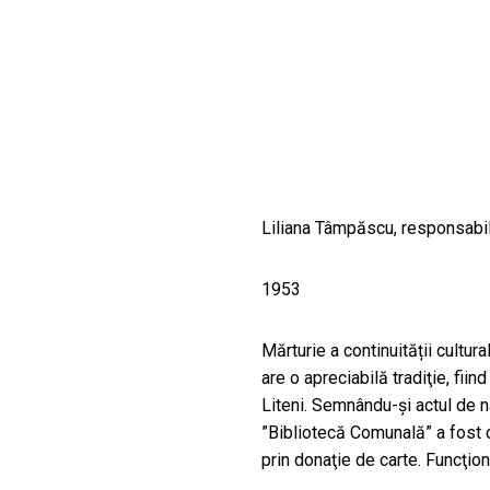
CULTURALE
SPAȚII
NOUTĂȚI
Liliana Tâmpăscu, responsabil
1953
Mărturie a continuității cultur
are o apreciabilă tradiţie, fiin
Liteni. Semnându-şi actul de 
”Bibliotecă Comunală” a fost cre
prin donaţie de carte. Funcţion