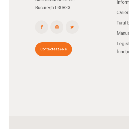
Inform
București 030833
Carier
Turul 
Manual
Legisl
Contactează-Ne
funcți