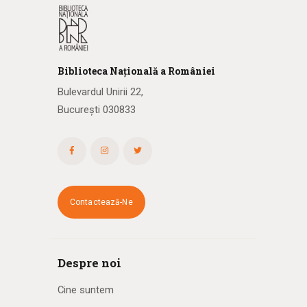
Biblioteca
N
ațională
a R
omâniei
Bulevardul Unirii 22,
București 030833
Contactează-Ne
Despre noi
Cine suntem