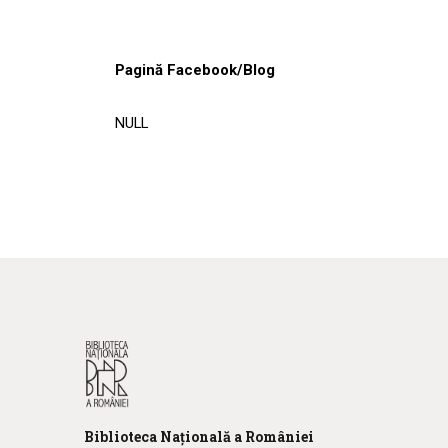
Pagină Facebook/Blog
NULL
Biblioteca
N
ațională
a R
omâniei