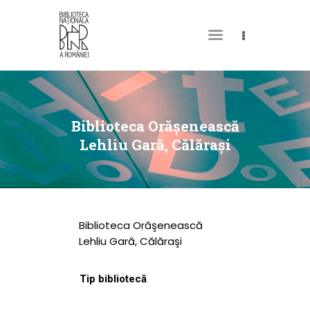
DESPRE NOI
PERMISUL MEU DE
Biblioteca Orăşenească
BIBLIOTECĂ
Lehliu Gară, Călăraşi
CATALOAGE ȘI
COLECȚII
BIBLIOTECA DIGITALĂ
Biblioteca Orăşenească
EVENIMENTE
Lehliu Gară, Călăraşi
CULTURALE
Tip bibliotecă
SPAȚII
NOUTĂȚI