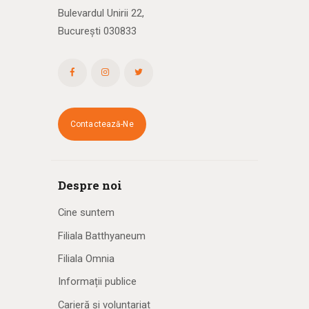
Bulevardul Unirii 22,
București 030833
Contactează-Ne
Despre noi
Cine suntem
Filiala Batthyaneum
Filiala Omnia
Informații publice
Carieră și voluntariat