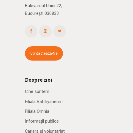
Bulevardul Unirii 22,
București 030833
Contactează-Ne
Despre noi
Cine suntem
Filiala Batthyaneum
Filiala Omnia
Informații publice
Carieră și voluntariat