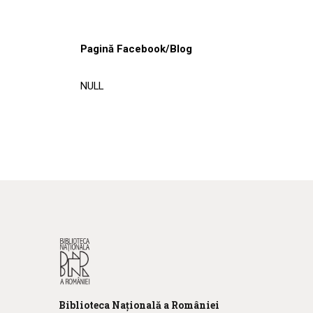
Pagină Facebook/Blog
NULL
Biblioteca
N
ațională
a R
omâniei