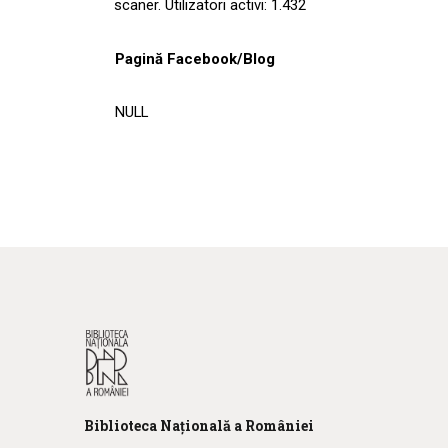
scaner. Utilizatori activi: 1.432
Pagină Facebook/Blog
NULL
Biblioteca
N
ațională
a R
omâniei