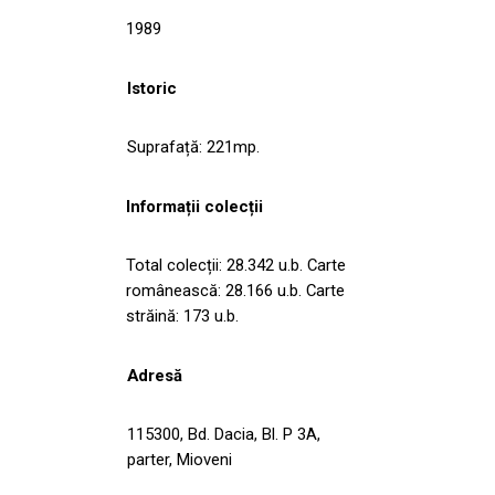
1989
Istoric
Suprafață: 221mp.
Informații colecții
Total colecții: 28.342 u.b. Carte
românească: 28.166 u.b. Carte
străină: 173 u.b.
Adresă
115300, Bd. Dacia, Bl. P 3A,
parter, Mioveni