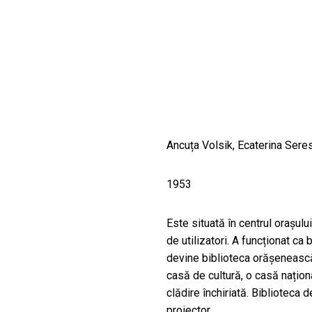
CULTURALE
SPAȚII
NOUTĂȚI
Ancuța Volsik, Ecaterina Sere
1953
Este situată în centrul orașului
de utilizatori. A funcționat ca
devine biblioteca orășenească
casă de cultură, o casă naționa
clădire închiriată. Biblioteca d
proiector.