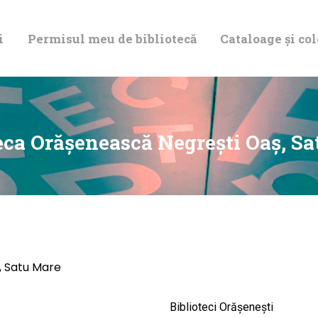
DESPRE NOI
i
Permisul meu de bibliotecă
Cataloage și col
PERMISUL MEU
DE BIBLIOTECĂ
CATALOAGE ȘI
eca Orăşenească Negreşti Oaș, S
COLECȚII
BIBLIOTECA
DIGITALĂ
, Satu Mare
EVENIMENTE
Biblioteci Orășenești