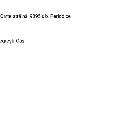
Carte străină: 9895 u.b. Periodice
 Negreşti-Oaş