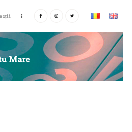
ecții
atu Mare