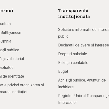
re noi
Transparență
instituțională
suntem
Solicitare informaţii de intere
a Batthyaneum
public
a Omnia
Declarații de avere și interese
ații publice
Drepturi salariale
ă și voluntariat
Bilanțuri contabile
bibliotecii
Buget
 de identitate
Achiziţii publice. Anunţuri de
ație privind organizarea și
închiriere
onarea instituției
Registrul Unic al Transparenţe
Intereselor