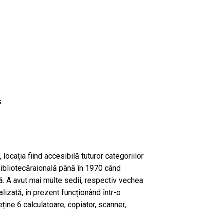
s
, locația fiind accesibilă tuturor categoriilor
 bibliotecăraională până în 1970 când
. A avut mai multe sedii, respectiv vechea
lizată, în prezent funcționând într-o
eține 6 calculatoare, copiator, scanner,