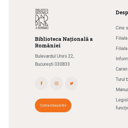
Desp
Cine 
Biblioteca
N
ațională
a
Filial
R
omâniei
Filial
Bulevardul Unirii 22,
Inform
București 030833
Carier
Turul 
Manual
Legisl
Contactează-Ne
funcți