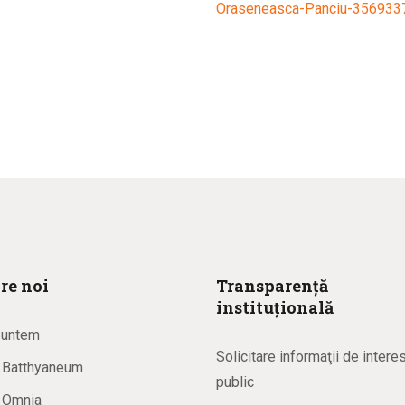
Oraseneasca-Panciu-35693
re noi
Transparență
instituțională
suntem
Solicitare informaţii de intere
a Batthyaneum
public
a Omnia