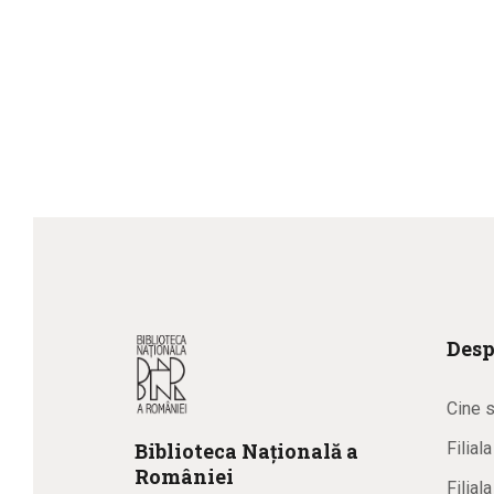
Desp
Cine 
Biblioteca
N
ațională
a
Filial
R
omâniei
Filial