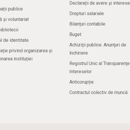
Declarații de avere și interese
ații publice
Drepturi salariale
ă și voluntariat
Bilanțuri contabile
bibliotecii
Buget
 de identitate
Achiziţii publice. Anunţuri de
ație privind organizarea și
închiriere
onarea instituției
Registrul Unic al Transparenţe
Intereselor
Anticorupție
Contractul colectiv de muncă