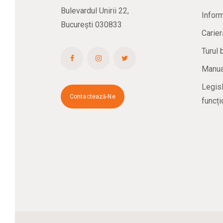
Bulevardul Unirii 22,
Inform
București 030833
Carier
Turul 
Manual
Legisl
Contactează-Ne
funcți