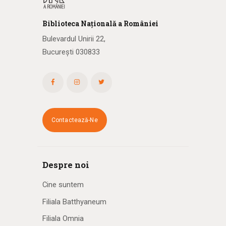
Biblioteca
N
ațională
a R
omâniei
Bulevardul Unirii 22,
București 030833
Contactează-Ne
Despre noi
Cine suntem
Filiala Batthyaneum
Filiala Omnia