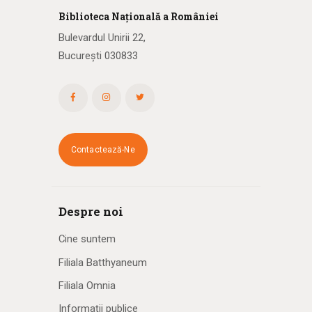
Biblioteca
N
ațională
a R
omâniei
Bulevardul Unirii 22,
București 030833
Contactează-Ne
Despre noi
Cine suntem
Filiala Batthyaneum
Filiala Omnia
Informații publice