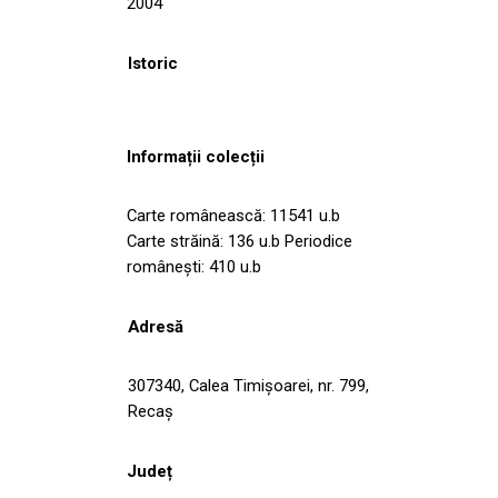
2004
Istoric
Informații colecții
Carte românească: 11541 u.b
Carte străină: 136 u.b Periodice
româneşti: 410 u.b
Adresă
307340, Calea Timişoarei, nr. 799,
Recaş
Județ