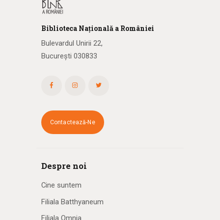
Biblioteca
N
ațională
a R
omâniei
Bulevardul Unirii 22,
București 030833
Contactează-Ne
Despre noi
Cine suntem
Filiala Batthyaneum
Filiala Omnia