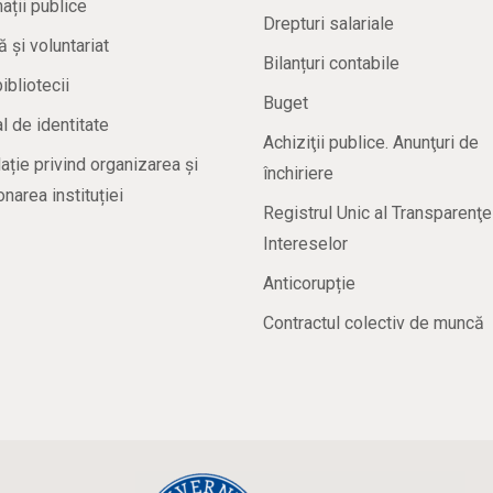
ații publice
Drepturi salariale
ă și voluntariat
Bilanțuri contabile
bibliotecii
Buget
 de identitate
Achiziţii publice. Anunţuri de
ație privind organizarea și
închiriere
onarea instituției
Registrul Unic al Transparenţe
Intereselor
Anticorupție
Contractul colectiv de muncă