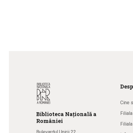
Desp
Cine 
Biblioteca
N
ațională
a
Filial
R
omâniei
Filial
Bulevardul Unirii 22,