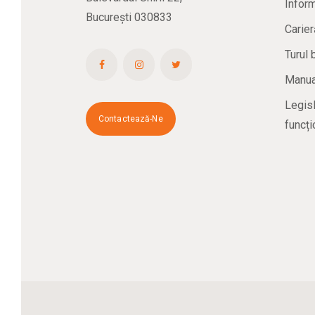
Inform
București 030833
Carier
Turul 
Manual
Legisl
Contactează-Ne
funcți