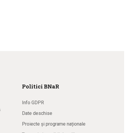
Politici BNaR
Info GDPR
s
Date deschise
Proiecte și programe naționale