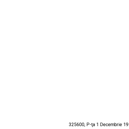
CULTURALE
SPAȚII
NOUTĂȚI
325600, P-ţa 1 Decembrie 1918