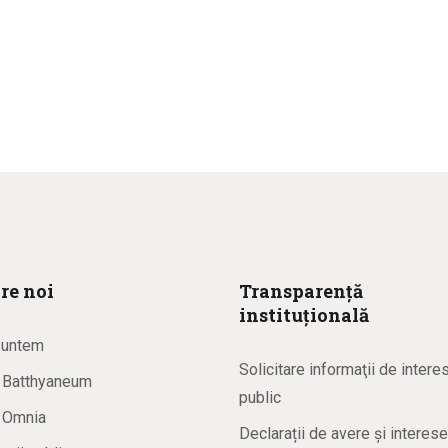
re noi
Transparență
instituțională
suntem
Solicitare informaţii de intere
a Batthyaneum
public
a Omnia
Declarații de avere și interese