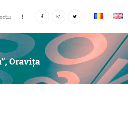
ecții
”, Oraviţa