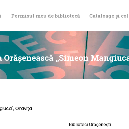
DESPRE NOI
i
Permisul meu de bibliotecă
Cataloage și col
PERMISUL MEU
DE BIBLIOTECĂ
CATALOAGE ȘI
a Orăşenească „Simeon Mangiuca
COLECȚII
BIBLIOTECA
DIGITALĂ
iuca", Oraviţa
EVENIMENTE
Biblioteci Orășenești