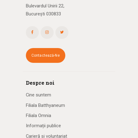
Bulevardul Unirii 22,
București 030833
Contactează-Ne
Despre noi
Cine suntem
Filiala Batthyaneum
Filiala Omnia
Informații publice
Carieră și voluntariat