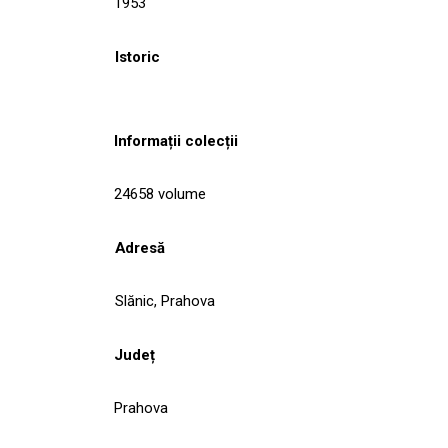
1953
Istoric
Informații colecții
24658 volume
Adresă
Slănic, Prahova
Județ
Prahova