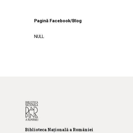
Pagină Facebook/Blog
NULL
Biblioteca
N
ațională
a R
omâniei