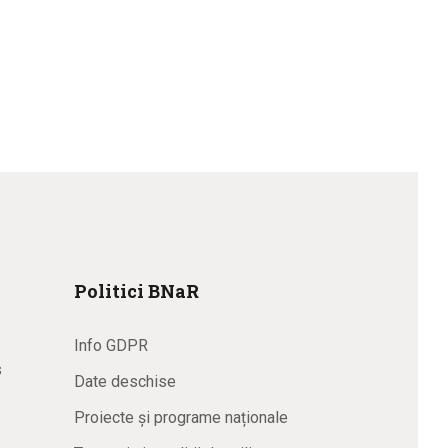
Politici BNaR
Info GDPR
s
Date deschise
Proiecte și programe naționale