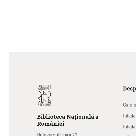
Desp
Cine 
Biblioteca
N
ațională
a
Filial
R
omâniei
Filial
Bulevardul Unirii 22,