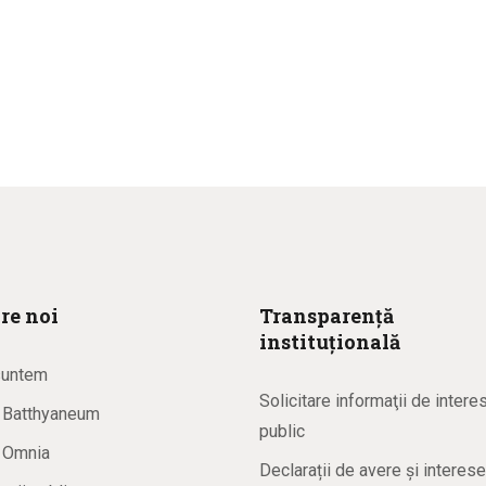
re noi
Transparență
instituțională
suntem
Solicitare informaţii de intere
a Batthyaneum
public
a Omnia
Declarații de avere și interese