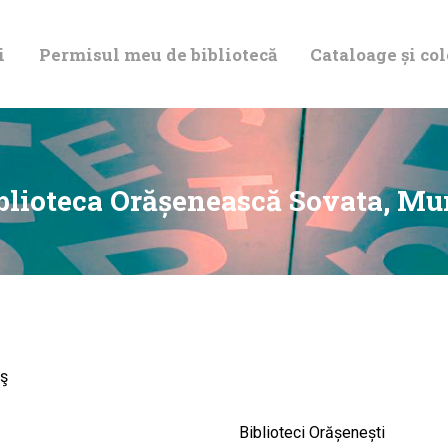
DESPRE NOI
i
Permisul meu de bibliotecă
Cataloage și col
PERMISUL MEU
DE BIBLIOTECĂ
CATALOAGE ȘI
blioteca Orăşenească Sovata, Mu
COLECȚII
BIBLIOTECA
DIGITALĂ
ş
EVENIMENTE
Biblioteci Orășenești