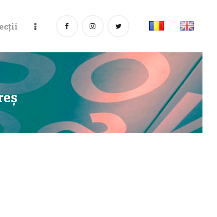
ecții
reş