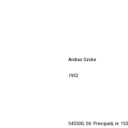
CULTURALE
SPAȚII
NOUTĂȚI
Andras Szöke
1952
545500, Str. Principală, nr. 15