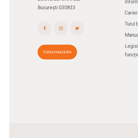
Inform
București 030833
Carier
Turul 
Manual
Legisl
Contactează-Ne
funcți