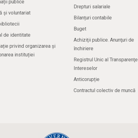
ații publice
Drepturi salariale
ă și voluntariat
Bilanțuri contabile
bibliotecii
Buget
 de identitate
Achiziţii publice. Anunţuri de
ație privind organizarea și
închiriere
onarea instituției
Registrul Unic al Transparenţe
Intereselor
Anticorupție
Contractul colectiv de muncă