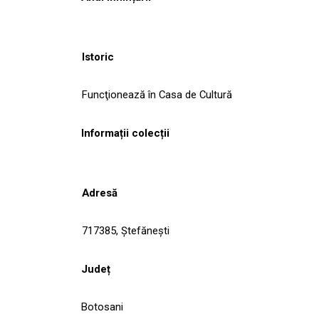
Istoric
Funcţionează în Casa de Cultură
Informații colecții
Adresă
717385, Ştefăneşti
Județ
Botosani