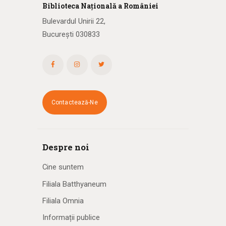
Biblioteca
N
ațională
a R
omâniei
Bulevardul Unirii 22,
București 030833
Contactează-Ne
Despre noi
Cine suntem
Filiala Batthyaneum
Filiala Omnia
Informații publice