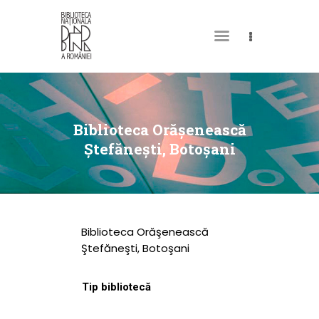
DESPRE NOI
PERMISUL MEU DE
Biblioteca Orăşenească
BIBLIOTECĂ
Ştefăneşti, Botoşani
CATALOAGE ȘI
COLECȚII
BIBLIOTECA DIGITALĂ
Biblioteca Orăşenească
EVENIMENTE
Ştefăneşti, Botoşani
CULTURALE
Tip bibliotecă
SPAȚII
NOUTĂȚI