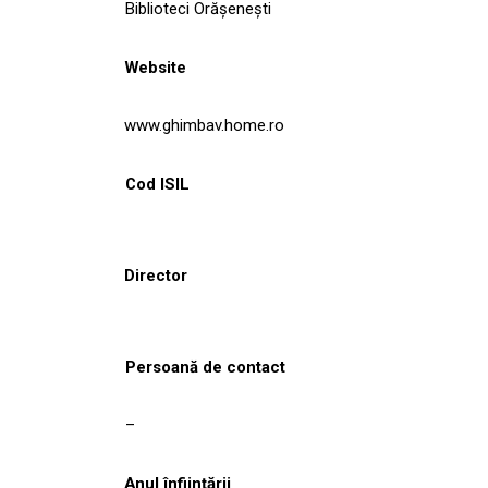
Biblioteci Orășenești
Website
www.ghimbav.home.ro
Cod ISIL
Director
Persoană de contact
–
Anul înființării