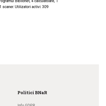
programul Biblionet, 4 calculatoare, 1
 scaner. Utilizatori activi: 309
Politici BNaR
Info GDPR