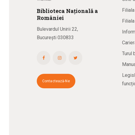
Biblioteca
N
ațională
a
Filial
R
omâniei
Filial
Bulevardul Unirii 22,
Inform
București 030833
Carier
Turul 
Manual
Legisl
Contactează-Ne
funcți