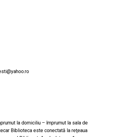
esti@yahoo.ro
împrumut la domiciliu – împrumut la sala de
tecar Biblioteca este conectată la reţeaua