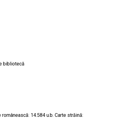
e bibliotecă
te românească: 14.584 u.b. Carte străină: