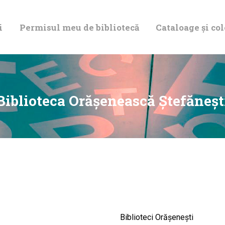
DESPRE NOI
i
Permisul meu de bibliotecă
Cataloage și col
PERMISUL MEU
DE BIBLIOTECĂ
CATALOAGE ȘI
Biblioteca Orăşenească Ştefăneşt
COLECȚII
BIBLIOTECA
DIGITALĂ
EVENIMENTE
Biblioteci Orășenești