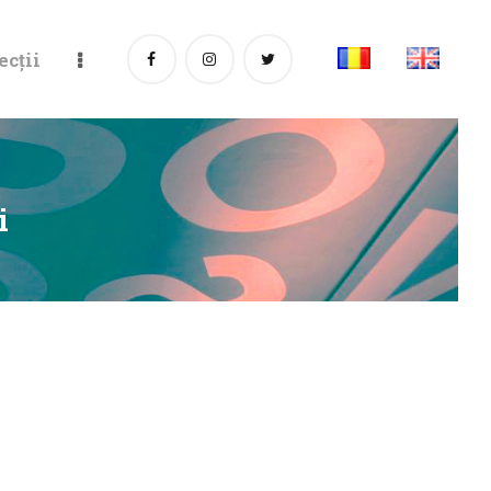
ecții
i