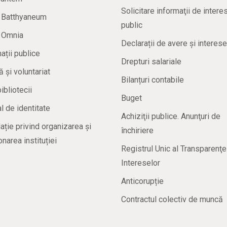
Solicitare informaţii de intere
a Batthyaneum
public
a Omnia
Declarații de avere și interese
ații publice
Drepturi salariale
ă și voluntariat
Bilanțuri contabile
bibliotecii
Buget
 de identitate
Achiziţii publice. Anunţuri de
ație privind organizarea și
închiriere
onarea instituției
Registrul Unic al Transparenţe
Intereselor
Anticorupție
Contractul colectiv de muncă