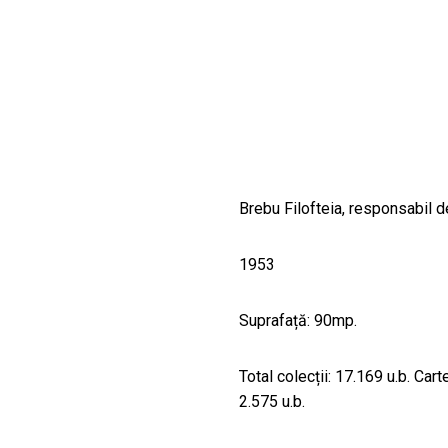
CULTURALE
SPAȚII
NOUTĂȚI
Brebu Filofteia, responsabil d
1953
Suprafață: 90mp.
Total colecții: 17.169 u.b. Car
2.575 u.b.