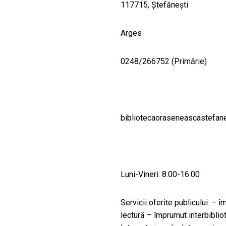
117715, Ştefăneşti
Arges
0248/266752 (Primărie)
bibliotecaoraseneascastefan
Luni-Vineri: 8.00-16.00
Servicii oferite publicului: – 
lectură – împrumut interbiblio