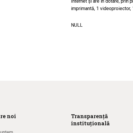
Internet şi are în dotare, prin 
imprimantă, 1 videoproiector, 1
NULL
re noi
Transparență
instituțională
suntem