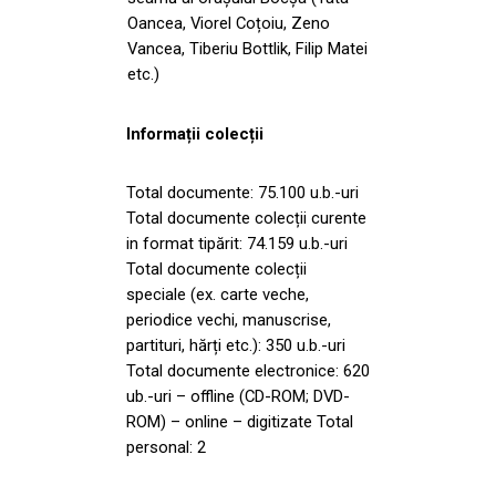
Oancea, Viorel Coțoiu, Zeno
Vancea, Tiberiu Bottlik, Filip Matei
etc.)
Informații colecții
Total documente: 75.100 u.b.-uri
Total documente colecții curente
in format tipărit: 74.159 u.b.-uri
Total documente colecții
speciale (ex. carte veche,
periodice vechi, manuscrise,
partituri, hărți etc.): 350 u.b.-uri
Total documente electronice: 620
ub.-uri – offline (CD-ROM; DVD-
ROM) – online – digitizate Total
personal: 2