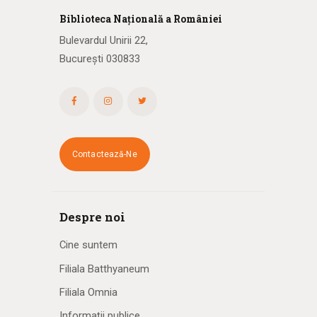
Biblioteca
N
ațională
a R
omâniei
Bulevardul Unirii 22,
București 030833
Contactează-Ne
Despre noi
Cine suntem
Filiala Batthyaneum
Filiala Omnia
Informații publice