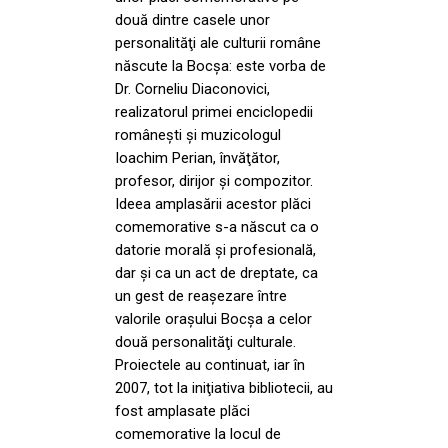
două dintre casele unor
personalităţi ale culturii române
născute la Bocşa: este vorba de
Dr. Corneliu Diaconovici,
realizatorul primei enciclopedii
româneşti şi muzicologul
Ioachim Perian, învăţător,
profesor, dirijor şi compozitor.
Ideea amplasării acestor plăci
comemorative s-a născut ca o
datorie morală şi profesională,
dar şi ca un act de dreptate, ca
un gest de reaşezare între
valorile oraşului Bocşa a celor
două personalităţi culturale.
Proiectele au continuat, iar în
2007, tot la iniţiativa bibliotecii, au
fost amplasate plăci
comemorative la locul de