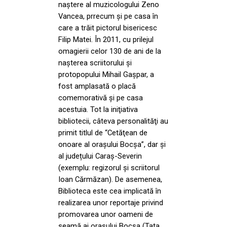
naştere al muzicologului Zeno
Vancea, prrecum şi pe casa în
care a trăit pictorul bisericesc
Filip Matei. În 2011, cu prilejul
omagierii celor 130 de ani de la
naşterea scriitorului şi
protopopului Mihail Gaşpar, a
fost amplasată o placă
comemorativă şi pe casa
acestuia. Tot la iniţiativa
bibliotecii, câteva personalităţi au
primit titlul de “Cetăţean de
onoare al oraşului Bocşa”, dar și
al județului Caraș-Severin
(exemplu: regizorul și scriitorul
Ioan Cărmăzan). De asemenea,
Biblioteca este cea implicată în
realizarea unor reportaje privind
promovarea unor oameni de
seamă ai orașului Bocșa (Tata