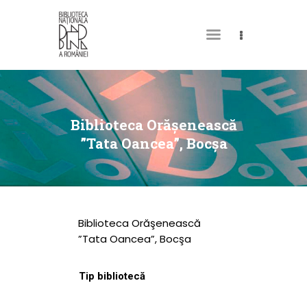
DESPRE NOI
PERMISUL MEU DE
Biblioteca Orăşenească
BIBLIOTECĂ
”Tata Oancea”, Bocşa
CATALOAGE ȘI
COLECȚII
BIBLIOTECA DIGITALĂ
Biblioteca Orăşenească
EVENIMENTE
”Tata Oancea”, Bocşa
CULTURALE
Tip bibliotecă
SPAȚII
NOUTĂȚI