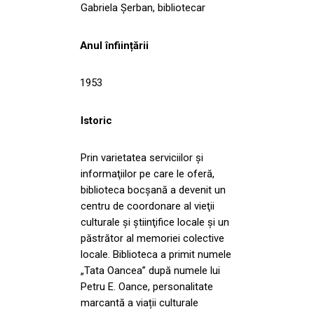
Gabriela Șerban, bibliotecar
Anul înființării
1953
Istoric
Prin varietatea serviciilor şi
informaţiilor pe care le oferă,
biblioteca bocşană a devenit un
centru de coordonare al vieţii
culturale şi ştiinţifice locale şi un
păstrător al memoriei colective
locale. Biblioteca a primit numele
„Tata Oancea” după numele lui
Petru E. Oance, personalitate
marcantă a viații culturale