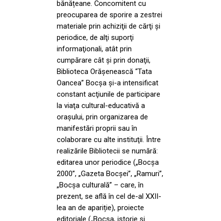
bănățeane. Concomitent cu
preocuparea de sporire a zestrei
materiale prin achiziţii de cărţi şi
periodice, de alţi suporţi
informaţionali, atât prin
cumpărare cât şi prin donaţii,
Biblioteca Orăşenească “Tata
Oancea” Bocşa şi-a intensificat
constant acţiunile de participare
la viaţa cultural-educativă a
oraşului, prin organizarea de
manifestări proprii sau în
colaborare cu alte instituţii. Între
realizările Bibliotecii se numără:
editarea unor periodice („Bocșa
2000”, „Gazeta Bocșei”, „Ramuri”,
„Bocșa culturală” – care, în
prezent, se află în cel de-al XXII-
lea an de apariție), proiecte
editoriale („Bocșa, istorie și