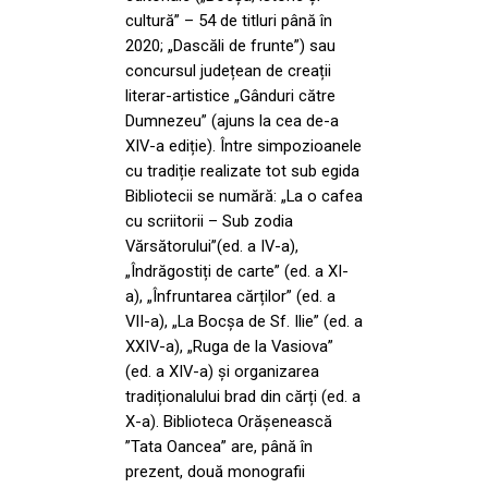
cultură” – 54 de titluri până în
2020; „Dascăli de frunte”) sau
concursul județean de creații
literar-artistice „Gânduri către
Dumnezeu” (ajuns la cea de-a
XIV-a ediție). Între simpozioanele
cu tradiție realizate tot sub egida
Bibliotecii se numără: „La o cafea
cu scriitorii – Sub zodia
Vărsătorului”(ed. a IV-a),
„Îndrăgostiți de carte” (ed. a XI-
a), „Înfruntarea cărților” (ed. a
VII-a), „La Bocșa de Sf. Ilie” (ed. a
XXIV-a), „Ruga de la Vasiova”
(ed. a XIV-a) și organizarea
tradiționalului brad din cărți (ed. a
X-a). Biblioteca Orășenească
”Tata Oancea” are, până în
prezent, două monografii