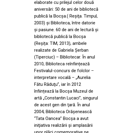
elaborate cu prilejul celor două
aniversări: 50 de ani de bibliotecă
publică la Bocşa.( Reşiţa. Timpul,
2003) și Biblioteca, între datorie
și pasiune. 60 de ani de lectură și
bibliotecă publică la Bocșa
(Reșița: TIM, 2013), ambele
realizate de Gabriela Șerban
(Tiperciuc) – Bibliotecar. În anul
2010, Biblioteca reînființează
Festivalul-concurs de folclor –
interpretare vocală – „Aurelia
Fătu Răduţu”, iar în 2012
înființează la Bocşa Muzeul de
artă „Constantin Lucaci”, singurul
de acest gen din ţară. În anul
2004, Biblioteca Orăşenească
“Tata Oancea” Bocşa a avut
iniţiativa realizării şi amplasării
unor plăci comemorative pe