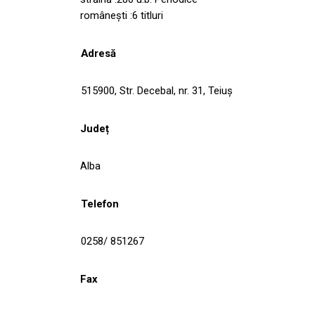
româneşti :6 titluri
Adresă
515900, Str. Decebal, nr. 31, Teiuş
Județ
Alba
Telefon
0258/ 851267
Fax