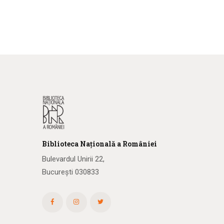
Biblioteca
N
ațională
a R
omâniei
Bulevardul Unirii 22,
București 030833