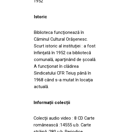
1952
Istoric
Biblioteca funcţionează în
Căminul Cultural Orăşenesc.
Scurt istoric al instituţiei : a fost
înfiinţată în 1952 ca bibliotecă
comunală, aparţinând de şcoală.
A funcţionat în clădirea
Sindicatului CFR Teiuş până în
1968 când s-a mutat în locaţia
actuală.
Informații colecții
Colecţii audio video : 8 CD Carte
românească :14555 u.b. Carte
străină :280 u.b. Periodice