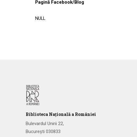
Pagină Facebook/Blog
NULL
Biblioteca
N
ațională
a R
omâniei
Bulevardul Unirii 22,
București 030833