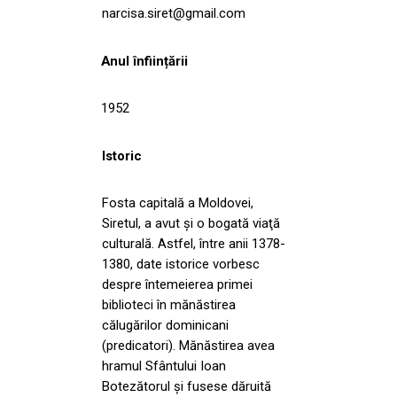
narcisa.siret@gmail.com
Anul înființării
1952
Istoric
Fosta capitală a Moldovei,
Siretul, a avut şi o bogată viaţă
culturală. Astfel, între anii 1378-
1380, date istorice vorbesc
despre întemeierea primei
biblioteci în mănăstirea
călugărilor dominicani
(predicatori). Mănăstirea avea
hramul Sfântului Ioan
Botezătorul și fusese dăruită