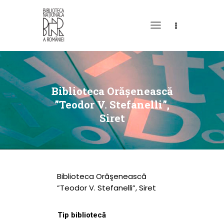
DESPRE NOI
PERMISUL MEU DE
Biblioteca Orăşenească
BIBLIOTECĂ
”Teodor V. Stefanelli”,
Siret
CATALOAGE ȘI
COLECȚII
BIBLIOTECA DIGITALĂ
EVENIMENTE
Biblioteca Orăşenească
CULTURALE
”Teodor V. Stefanelli”, Siret
SPAȚII
Tip bibliotecă
NOUTĂȚI