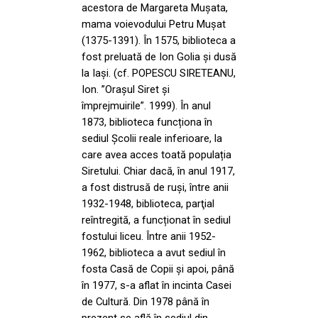
acestora de Margareta Mușata,
mama voievodului Petru Mușat
(1375-1391). În 1575, biblioteca a
fost preluată de Ion Golia și dusă
la Iași. (cf. POPESCU SIRETEANU,
Ion. ”Orașul Siret și
împrejmuirile”. 1999). În anul
1873, biblioteca funcționa în
sediul Şcolii reale inferioare, la
care avea acces toată populația
Siretului. Chiar dacă, în anul 1917,
a fost distrusă de ruși, între anii
1932-1948, biblioteca, parţial
reîntregită, a funcționat în sediul
fostului liceu. Între anii 1952-
1962, biblioteca a avut sediul în
fosta Casă de Copii şi apoi, până
în 1977, s-a aflat în incinta Casei
de Cultură. Din 1978 până în
prezent se află în sediul din