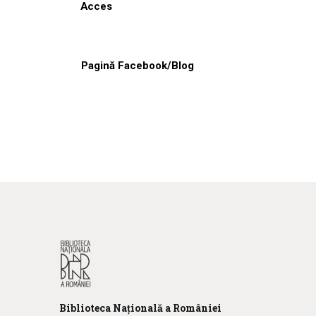
Acces
Pagină Facebook/Blog
Biblioteca
N
ațională
a R
omâniei