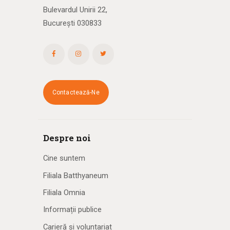
Bulevardul Unirii 22,
București 030833
Contactează-Ne
Despre noi
Cine suntem
Filiala Batthyaneum
Filiala Omnia
Informații publice
Carieră și voluntariat