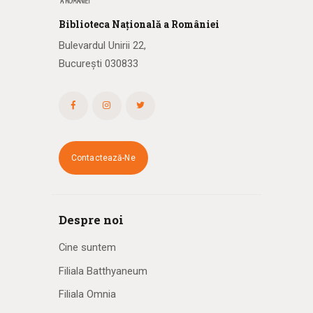
Biblioteca
N
ațională
a R
omâniei
Bulevardul Unirii 22,
București 030833
Contactează-Ne
Despre noi
Cine suntem
Filiala Batthyaneum
Filiala Omnia