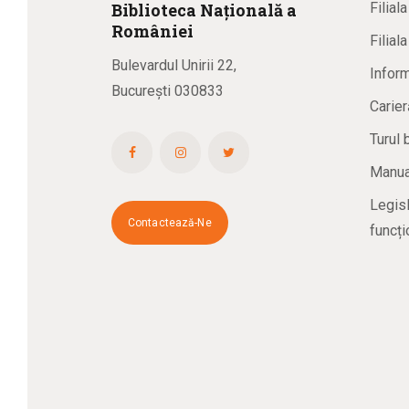
Biblioteca
N
ațională
a
Filial
R
omâniei
Filial
Bulevardul Unirii 22,
Inform
București 030833
Carier
Turul 
Manual
Legisl
Contactează-Ne
funcți