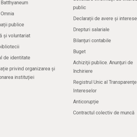
a Batthyaneum
public
a Omnia
Declarații de avere și interese
ații publice
Drepturi salariale
ă și voluntariat
Bilanțuri contabile
bibliotecii
Buget
 de identitate
Achiziţii publice. Anunţuri de
ație privind organizarea și
închiriere
onarea instituției
Registrul Unic al Transparenţe
Intereselor
Anticorupție
Contractul colectiv de muncă