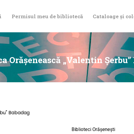
DESPRE NOI
i
Permisul meu de bibliotecă
Cataloage și col
PERMISUL MEU
DE BIBLIOTECĂ
CATALOAGE ȘI
eca Orăşenească „Valentin Şerbu”
COLECȚII
BIBLIOTECA
DIGITALĂ
rbu" Babadag
EVENIMENTE
Biblioteci Orășenești