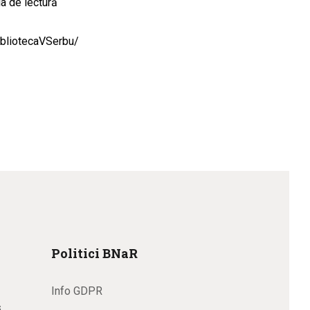
a de lectură
bliotecaVSerbu/
Politici BNaR
Info GDPR
s