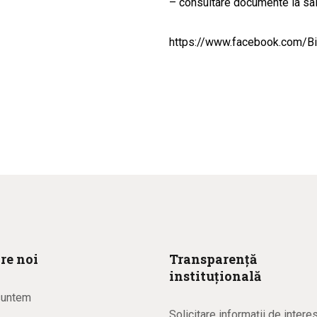
– consultare documente la sal
https://www.facebook.com/Bi
re noi
Transparență
instituțională
suntem
Solicitare informaţii de intere