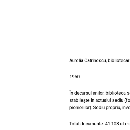
CULTURALE
SPAȚII
NOUTĂȚI
Aurelia Catrinescu, bibliotecar
1950
În decursul anilor, biblioteca 
stabileşte în actualul sediu (f
pionierilor). Sediu propriu, inv
Total documente: 41.108 u.b.-u