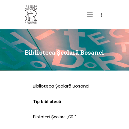
DESPRE NOI
PERMISUL MEU DE
Biblioteca Școlară Bosanci
BIBLIOTECĂ
CATALOAGE ȘI
COLECȚII
Biblioteca Școlară Bosanci
BIBLIOTECA DIGITALĂ
EVENIMENTE
Tip bibliotecă
CULTURALE
SPAȚII
Biblioteci Școlare „CDI”
NOUTĂȚI