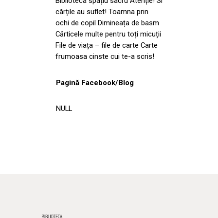
Biblioteca spațiu sacru Atenție! Si
cărțile au suflet! Toamna prin
ochi de copil Dimineața de basm
Cărticele multe pentru toți micuții
File de viața – file de carte Carte
frumoasa cinste cui te-a scris!
Pagină Facebook/Blog
NULL