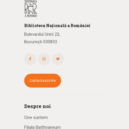
Biblioteca
N
ațională
a R
omâniei
Bulevardul Unirii 22,
București 030833
Contactează-Ne
Despre noi
Cine suntem
Filiala Batthyaneum