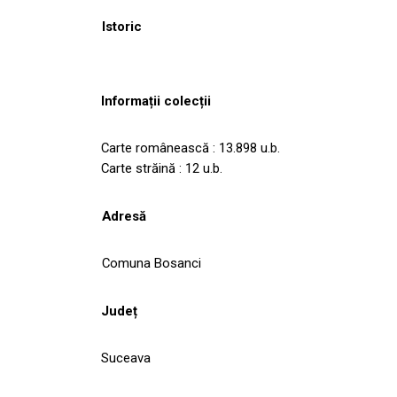
Istoric
Informații colecții
Carte românească : 13.898 u.b.
Carte străină : 12 u.b.
Adresă
Comuna Bosanci
Județ
Suceava