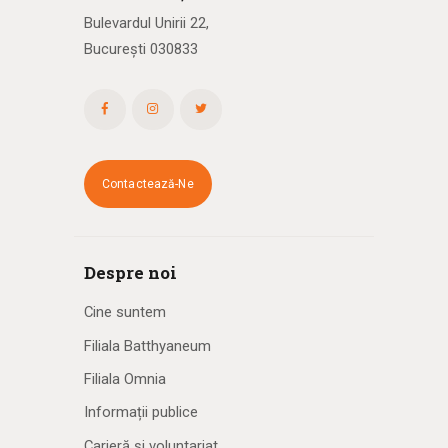
Bulevardul Unirii 22,
București 030833
Contactează-Ne
Despre noi
Cine suntem
Filiala Batthyaneum
Filiala Omnia
Informații publice
Carieră și voluntariat