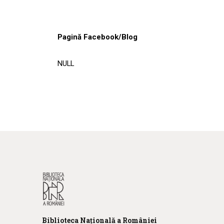
Pagină Facebook/Blog
NULL
Biblioteca
N
ațională
a R
omâniei