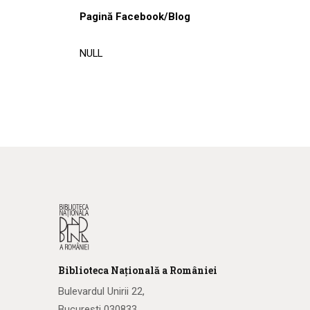
Pagină Facebook/Blog
NULL
Biblioteca
N
ațională
a R
omâniei
Bulevardul Unirii 22,
București 030833