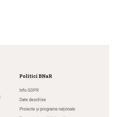
Politici BNaR
Info GDPR
s
Date deschise
Proiecte și programe naționale