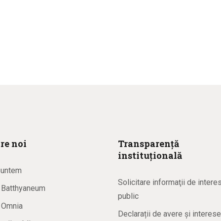
re noi
Transparență
instituțională
suntem
Solicitare informaţii de intere
a Batthyaneum
public
a Omnia
Declarații de avere și interese