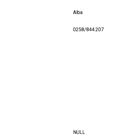
Alba
0258/844.207
NULL