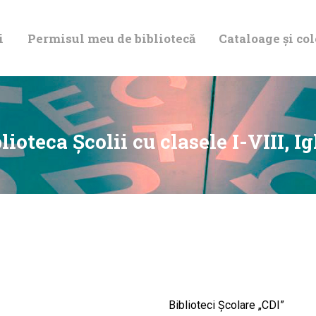
DESPRE NOI
i
Permisul meu de bibliotecă
Cataloage și col
PERMISUL MEU
DE BIBLIOTECĂ
CATALOAGE ȘI
lioteca Şcolii cu clasele I-VIII, I
COLECȚII
BIBLIOTECA
DIGITALĂ
EVENIMENTE
Biblioteci Școlare „CDI”