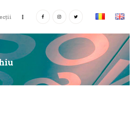
ecții
ghiu