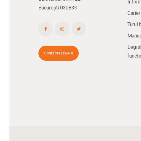
Inform
București 030833
Carier
Turul 
Manual
Legisl
Contactează-Ne
funcți