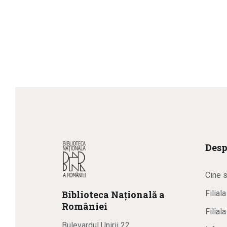
Desp
Cine 
Biblioteca
N
ațională
a
Filial
R
omâniei
Filial
Bulevardul Unirii 22,