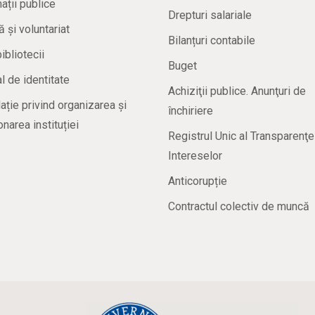
ații publice
Drepturi salariale
ă și voluntariat
Bilanțuri contabile
bibliotecii
Buget
 de identitate
Achiziţii publice. Anunţuri de
ație privind organizarea și
închiriere
onarea instituției
Registrul Unic al Transparenţe
Intereselor
Anticorupție
Contractul colectiv de muncă