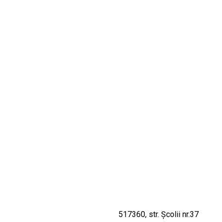
CULTURALE
SPAȚII
NOUTĂȚI
517360, str. Şcolii nr.37