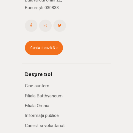
Bulevardul Unirii 22,
București 030833
Contactează-Ne
Despre noi
Cine suntem
Filiala Batthyaneum
Filiala Omnia
Informații publice
Carieră și voluntariat