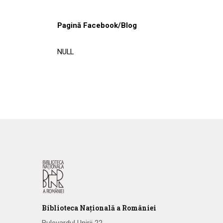
Pagină Facebook/Blog
NULL
Biblioteca
N
ațională
a R
omâniei