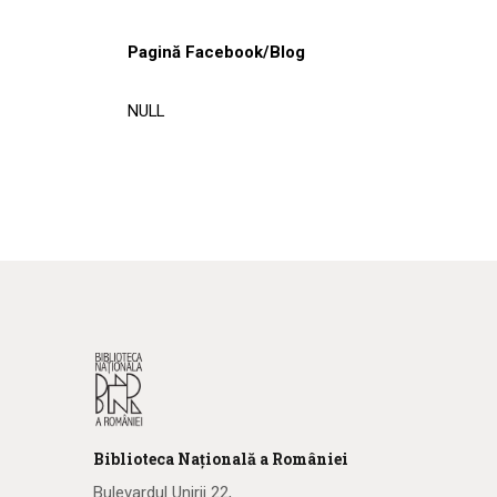
Pagină Facebook/Blog
NULL
Biblioteca
N
ațională
a R
omâniei
Bulevardul Unirii 22,