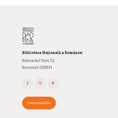
Biblioteca
N
ațională
a R
omâniei
Bulevardul Unirii 22,
București 030833
Contactează-Ne