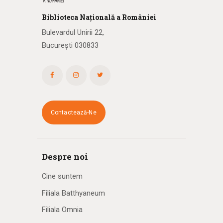
Biblioteca
N
ațională
a R
omâniei
Bulevardul Unirii 22,
București 030833
Contactează-Ne
Despre noi
Cine suntem
Filiala Batthyaneum
Filiala Omnia