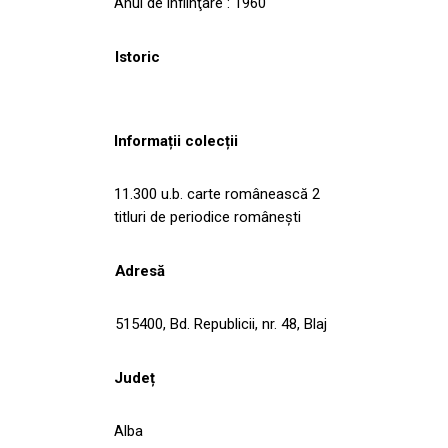
Anul de înfiinţare : 1960
Istoric
Informații colecții
11.300 u.b. carte românească 2
titluri de periodice româneşti
Adresă
515400, Bd. Republicii, nr. 48, Blaj
Județ
Alba