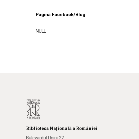
Pagină Facebook/Blog
NULL
Biblioteca
N
ațională
a R
omâniei
Bulevardul Unirii 22,