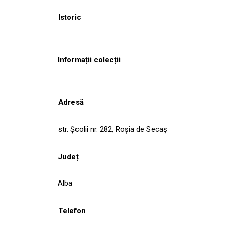
Istoric
Informații colecții
Adresă
str. Şcolii nr. 282, Roşia de Secaş
Județ
Alba
Telefon