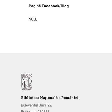
Pagină Facebook/Blog
NULL
Biblioteca
N
ațională
a R
omâniei
Bulevardul Unirii 22,
București 030833