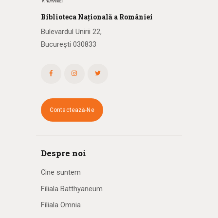
Biblioteca
N
ațională
a R
omâniei
Bulevardul Unirii 22,
București 030833
Contactează-Ne
Despre noi
Cine suntem
Filiala Batthyaneum
Filiala Omnia