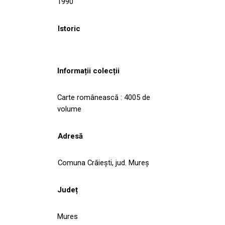
1990
Istoric
Informații colecții
Carte românească : 4005 de
volume
Adresă
Comuna Crăieşti, jud. Mureş
Județ
Mures