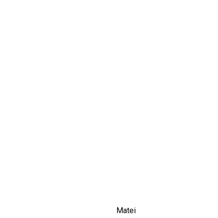
CULTURALE
SPAȚII
NOUTĂȚI
Matei