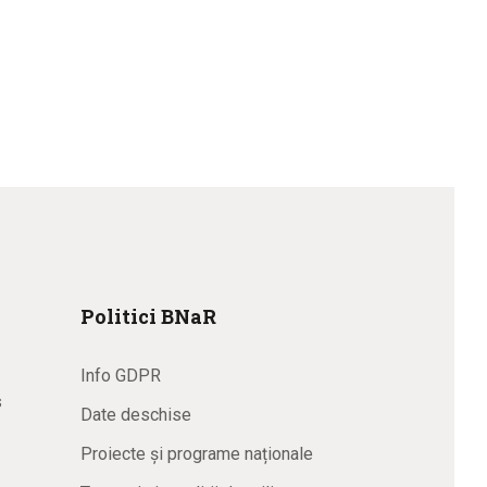
Politici BNaR
Info GDPR
s
Date deschise
Proiecte și programe naționale