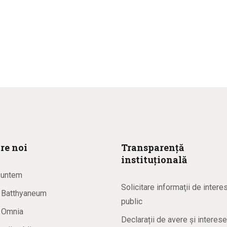
re noi
Transparență
instituțională
suntem
Solicitare informaţii de intere
a Batthyaneum
public
a Omnia
Declarații de avere și interese