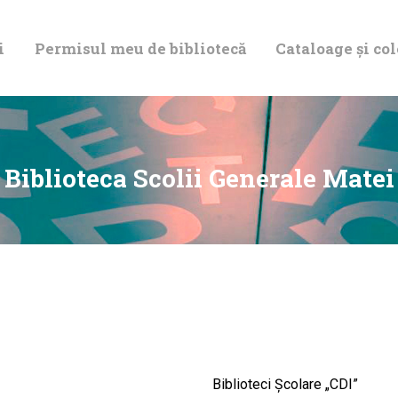
DESPRE NOI
i
Permisul meu de bibliotecă
Cataloage și col
PERMISUL MEU
DE BIBLIOTECĂ
CATALOAGE ȘI
Biblioteca Scolii Generale Matei
COLECȚII
BIBLIOTECA
DIGITALĂ
EVENIMENTE
Biblioteci Școlare „CDI”