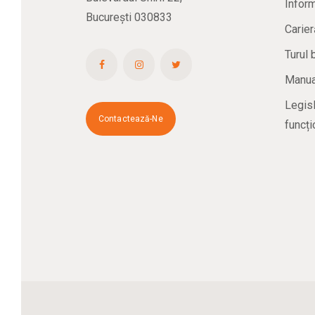
Inform
București 030833
Carier
Turul 
Manual
Legisl
Contactează-Ne
funcți