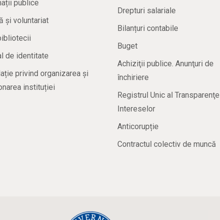
ații publice
Drepturi salariale
ă și voluntariat
Bilanțuri contabile
bibliotecii
Buget
 de identitate
Achiziţii publice. Anunţuri de
ație privind organizarea și
închiriere
onarea instituției
Registrul Unic al Transparenţe
Intereselor
Anticorupție
Contractul colectiv de muncă