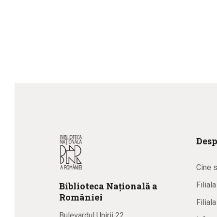
Desp
Cine 
Biblioteca
N
ațională
a
Filial
R
omâniei
Filial
Bulevardul Unirii 22,