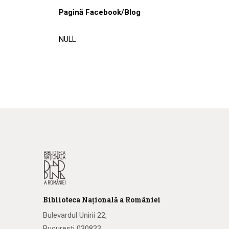
Pagină Facebook/Blog
NULL
Biblioteca
N
ațională
a R
omâniei
Bulevardul Unirii 22,
București 030833