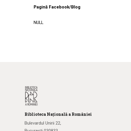
Pagină Facebook/Blog
NULL
Biblioteca
N
ațională
a R
omâniei
Bulevardul Unirii 22,
București 030833