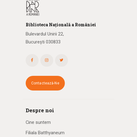
Biblioteca
N
ațională
a R
omâniei
Bulevardul Unirii 22,
București 030833
Contactează-Ne
Despre noi
Cine suntem
Filiala Batthyaneum