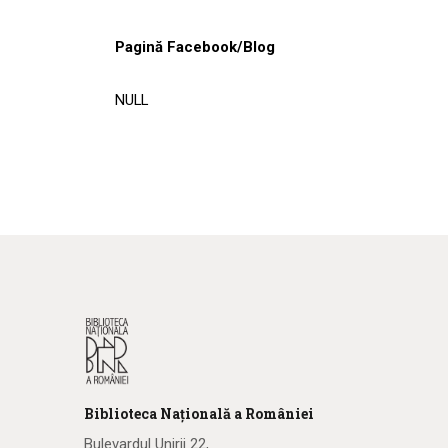
Pagină Facebook/Blog
NULL
Biblioteca
N
ațională
a R
omâniei
Bulevardul Unirii 22,