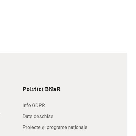
Politici BNaR
Info GDPR
s
Date deschise
Proiecte și programe naționale