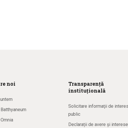
re noi
Transparență
instituțională
suntem
Solicitare informaţii de intere
a Batthyaneum
public
a Omnia
Declarații de avere și interese