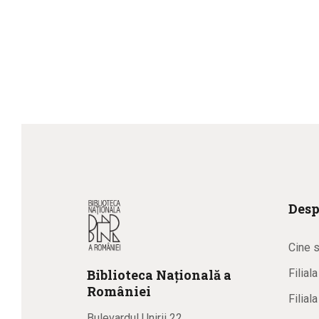
Desp
Cine 
Biblioteca
N
ațională
a
Filial
R
omâniei
Filial
Bulevardul Unirii 22,