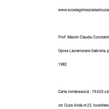
CULTURALE
www.scoalagimnazialaalicuza
SPAȚII
NOUTĂȚI
Prof. Maxim Claudiu Constant
Oprea Lacramioara-Gabriela, 
1982
Carte românească : 19.620 u.b.
str. Cuza Voda nr.22, localita