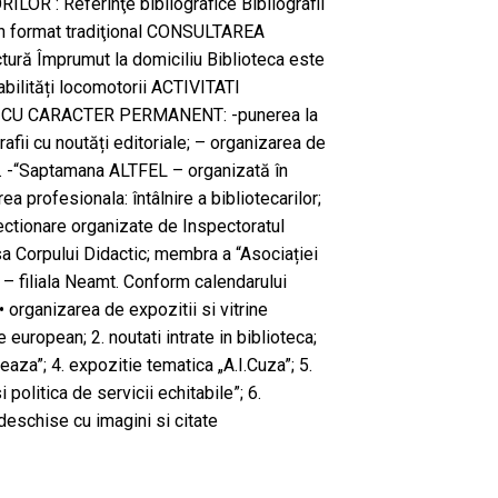
OR : Referinţe bibliografice Bibliografii
n format tradiţional CONSULTAREA
ră Împrumut la domiciliu Biblioteca este
abilități locomotorii ACTIVITATI
U CARACTER PERMANENT: -punerea la
grafii cu noutăți editoriale; – organizarea de
fice. -“Saptamana ALTFEL – organizată în
rea profesionala: întâlnire a bibliotecarilor;
fectionare organizate de Inspectoratul
 Corpului Didactic; membra a “Asociației
” – filiala Neamt. Conform calendarului
 • organizarea de expozitii si vitrine
 european; 2. noutati intrate in biblioteca;
eaza”; 4. expozitie tematica „A.I.Cuza”; 5.
i politica de servicii echitabile”; 6.
deschise cu imagini si citate