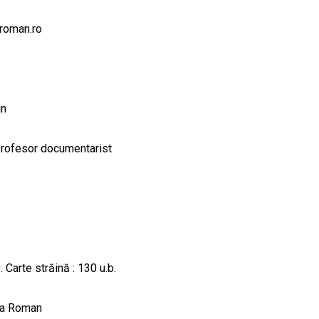
roman.ro
in
profesor documentarist
 Carte străină : 130 u.b.
tea Roman