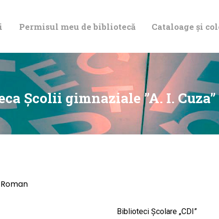
DESPRE NOI
i
Permisul meu de bibliotecă
Cataloage și col
PERMISUL MEU
DE BIBLIOTECĂ
CATALOAGE ȘI
eca Școlii gimnaziale ”A. I. Cuz
COLECȚII
BIBLIOTECA
DIGITALĂ
a” Roman
EVENIMENTE
Biblioteci Școlare „CDI”