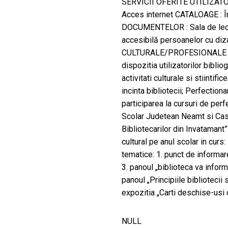
SERVICII OFERITE UTILIZATORIL
Acces internet CATALOAGE : Î
DOCUMENTELOR : Sala de lectu
accesibilă persoanelor cu diz
CULTURALE/PROFESIONALE C
dispozitia utilizatorilor biblio
activitati culturale si stiinti
incinta bibliotecii; Perfectiona
participarea la cursuri de per
Scolar Judetean Neamt si Casa
Bibliotecarilor din Invatamant
cultural pe anul scolar in curs:
tematice: 1. punct de informare
3. panoul „biblioteca va inform
panoul „Principiile bibliotecii s
expozitia „Carti deschise-usi 
NULL