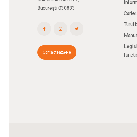
Inform
București 030833
Carier
Turul 
Manual
Legisl
Contactează-Ne
funcți