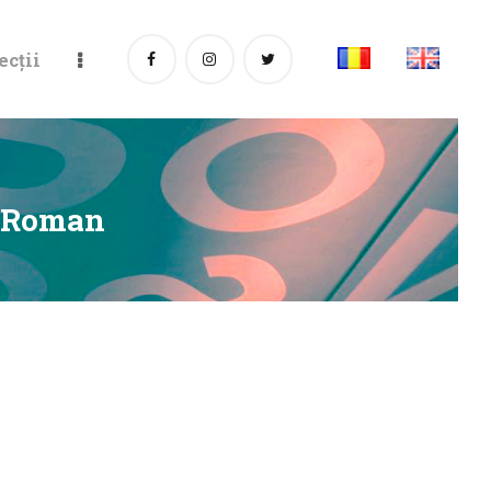
ecții
a” Roman