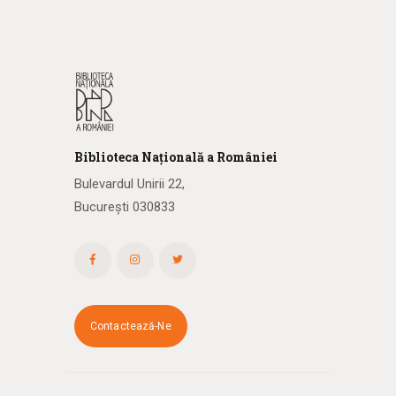
Biblioteca
N
ațională
a R
omâniei
Bulevardul Unirii 22,
București 030833
Contactează-Ne