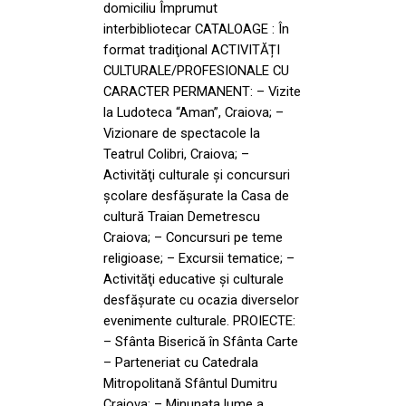
domiciliu Împrumut
interbibliotecar CATALOAGE : În
format tradiţional ACTIVITĂȚI
CULTURALE/PROFESIONALE CU
CARACTER PERMANENT: – Vizite
la Ludoteca “Aman”, Craiova; –
Vizionare de spectacole la
Teatrul Colibri, Craiova; –
Activităţi culturale şi concursuri
şcolare desfăşurate la Casa de
cultură Traian Demetrescu
Craiova; – Concursuri pe teme
religioase; – Excursii tematice; –
Activităţi educative şi culturale
desfăşurate cu ocazia diverselor
evenimente culturale. PROIECTE:
– Sfânta Biserică în Sfânta Carte
– Parteneriat cu Catedrala
Mitropolitană Sfântul Dumitru
Craiova; – Minunata lume a