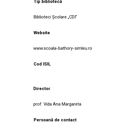
Tip bibliotecă
Biblioteci Școlare „CDI”
Website
www.scoala-bathory-simleu.ro
Cod ISIL
Director
prof. Vida Ana Margareta
Persoană de contact