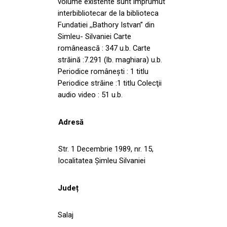
volume existente sunt imprumut
interbibliotecar de la biblioteca
Fundatiei ,,Bathory Istvan” din
Simleu- Silvaniei Carte
românească : 347 u.b. Carte
străină :7.291 (lb. maghiara) u.b.
Periodice româneşti : 1 titlu
Periodice străine :1 titlu Colecţii
audio video : 51 u.b.
Adresă
Str. 1 Decembrie 1989, nr. 15,
localitatea Șimleu Silvaniei
Județ
Salaj