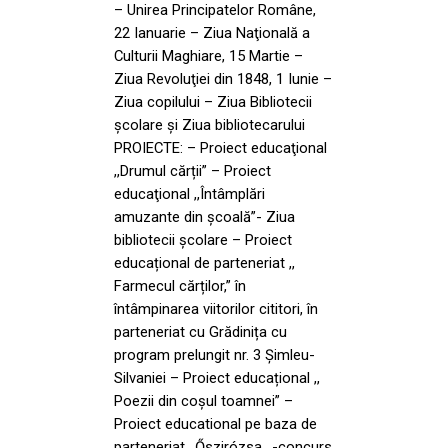
– Unirea Principatelor Române,
22 Ianuarie – Ziua Naţională a
Culturii Maghiare, 15 Martie –
Ziua Revoluţiei din 1848, 1 Iunie –
Ziua copilului – Ziua Bibliotecii
şcolare şi Ziua bibliotecarului
PROIECTE: – Proiect educaţional
,,Drumul cărții” – Proiect
educaţional ,,Întâmplări
amuzante din şcoală”- Ziua
bibliotecii şcolare – Proiect
educațional de parteneriat ,,
Farmecul cărților,” în
întâmpinarea viitorilor cititori, în
parteneriat cu Grădinița cu
program prelungit nr. 3 Șimleu-
Silvaniei – Proiect educațional ,,
Poezii din coșul toamnei” –
Proiect educational pe baza de
parteneriat ,,Őszirózsa,, -concurs