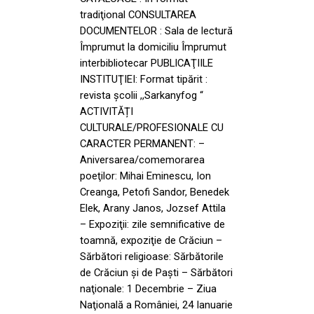
tradiţional CONSULTAREA
DOCUMENTELOR : Sala de lectură
Împrumut la domiciliu Împrumut
interbibliotecar PUBLICAŢIILE
INSTITUŢIEI: Format tipărit :
revista şcolii ,,Sarkanyfog “
ACTIVITĂȚI
CULTURALE/PROFESIONALE CU
CARACTER PERMANENT: –
Aniversarea/comemorarea
poeţilor: Mihai Eminescu, Ion
Creanga, Petofi Sandor, Benedek
Elek, Arany Janos, Jozsef Attila
– Expoziţii: zile semnificative de
toamnă, expoziţie de Crăciun –
Sărbători religioase: Sărbătorile
de Crăciun și de Paşti – Sărbători
naţionale: 1 Decembrie – Ziua
Naţională a României, 24 Ianuarie