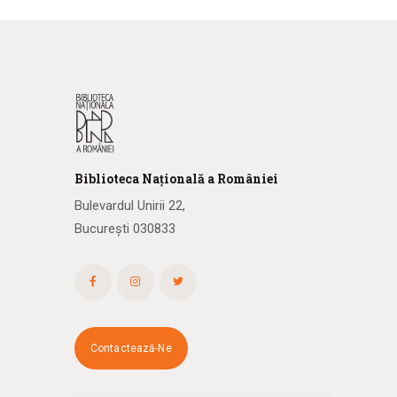
Biblioteca
N
ațională
a R
omâniei
Bulevardul Unirii 22,
București 030833
Contactează-Ne