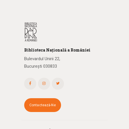
Biblioteca
N
ațională
a R
omâniei
Bulevardul Unirii 22,
București 030833
Contactează-Ne