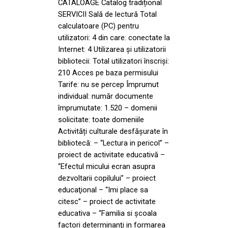
CATALOAGE Catalog tradițional
SERVICII Sală de lectură Total
calculatoare (PC) pentru
utilizatori: 4 din care: conectate la
Internet: 4 Utilizarea și utilizatorii
bibliotecii: Total utilizatori înscriși:
210 Acces pe baza permisului
Tarife: nu se percep Împrumut
individual: număr documente
împrumutate: 1.520 – domenii
solicitate: toate domeniile
Activități culturale desfășurate în
bibliotecă: – “Lectura in pericol” –
proiect de activitate educativă –
“Efectul micului ecran asupra
dezvoltarii copilului” – proiect
educaţional – “Imi place sa
citesc” – proiect de activitate
educativa – “Familia si şcoala
factori determinanţi in formarea