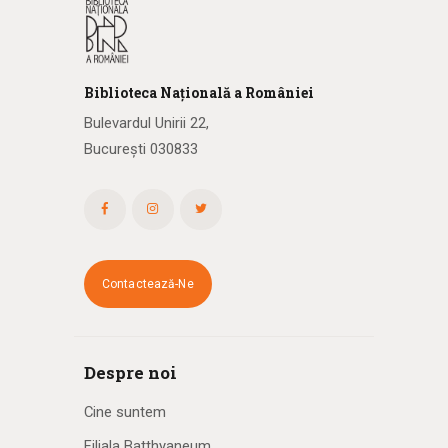
Biblioteca
N
ațională
a R
omâniei
Bulevardul Unirii 22,
București 030833
Contactează-Ne
Despre noi
Cine suntem
Filiala Batthyaneum