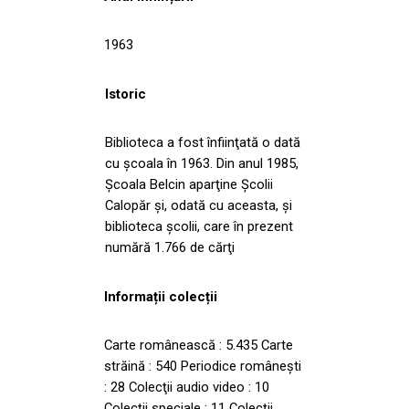
1963
Istoric
Biblioteca a fost înfiinţată o dată
cu şcoala în 1963. Din anul 1985,
Şcoala Belcin aparţine Şcolii
Calopăr şi, odată cu aceasta, şi
biblioteca şcolii, care în prezent
numără 1.766 de cărţi
Informații colecții
Carte românească : 5.435 Carte
străină : 540 Periodice româneşti
: 28 Colecţii audio video : 10
Colecţii speciale : 11 Colecţii