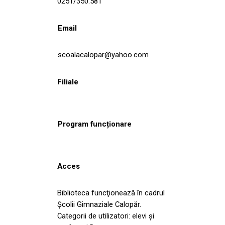
0251/350.581
Email
scoalacalopar@yahoo.com
Filiale
Program funcționare
Acces
Biblioteca funcţionează în cadrul
Şcolii Gimnaziale Calopăr.
Categorii de utilizatori: elevi şi